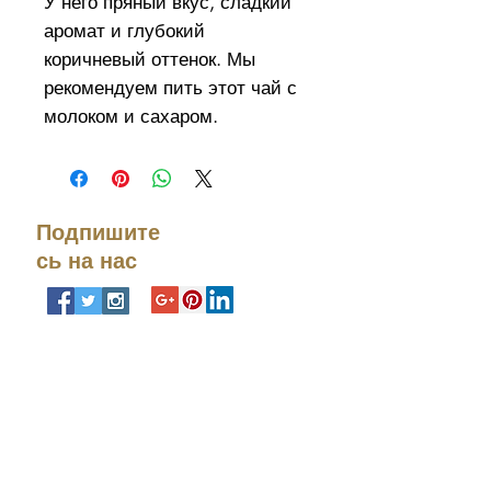
У него пряный вкус, сладкий
аромат и глубокий
коричневый оттенок. Мы
рекомендуем пить этот чай с
молоком и сахаром.
Ингредиенты:
Черный чай, корень имбиря,
корица, гвоздика, кардамон,
Подпишите
белый перец.
сь на нас
Повторно закрывающаяся
упаковка весом 500 гр.
Свяжитесь с
нами
Тел. номер:
+972-9-951-
5818
info@ceremonietea.com