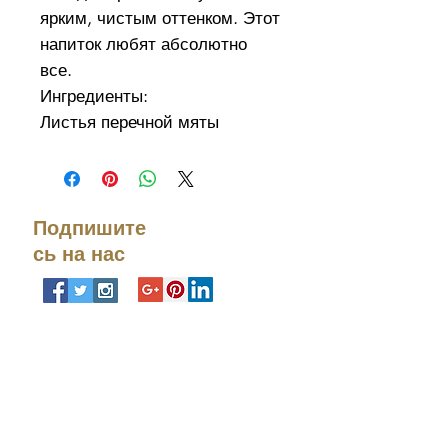
ярким, чистым оттенком. Этот
напиток любят абсолютно
все.
Ингредиенты:
Листья перечной мяты
25 чайных пакетиков в
упаковке
Подпишите
сь на нас
Свяжитесь с
нами
Тел. номер:
+972-9-951-
5818
info@ceremonietea.com