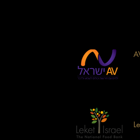
Традиция чаепития способств
личных отношений.
Здесь, в
Мы гордимся нашими партнер
поддерживающими людей в б
AV
Вд
по
сл
об
ww
Le
Мы
пр