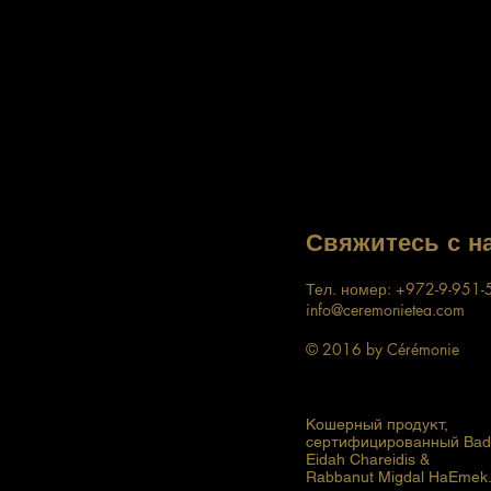
нац
Мар
www
Свяжитесь с н
Тел. номер: +972-9-951
info@ceremonietea.com
© 2016 by Cérémonie
Кошерный продукт,
сертифицированный Bad
Eidah Chareidis &
Rabbanut Migdal HaEmek