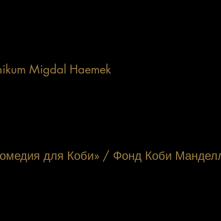
лодого и старого, будет достаточно еды.
w.leket.org/english
hikum Migdal Haemek
 поддерживаем работы этой выдающейся программы, обе
циальную поддержку взрослым людям с физическими и пси
ис организации находится по соседству с нашей производ
w.keren.org.il
омедия для Коби» / Фонд Коби Мандел
д Коби Манделла помогает семьям погибших пережить уж
гедии. Программы включают Лагерь Коби и Йозефа, оздор
ппы поддержки и индивидуальные психологические консул
ме туров «Комедия для Коби», которые проходят дважды в
делла также проводит акцию «Километры для Коби» - благ