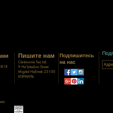
иональной тропе Израиля, а также групповые забеги вмес
афонах в Иерусалиме и Тель-Авиве.
.comedyforkoby.com
Подп
Пишите нам
ами
Подпишитесь
на нас
Cérémonie Tea Ltd.
-5818
9 Ha’Iztadion Street
Migdal HaEmek 23100
ИЗРАИЛЬ
atz
.