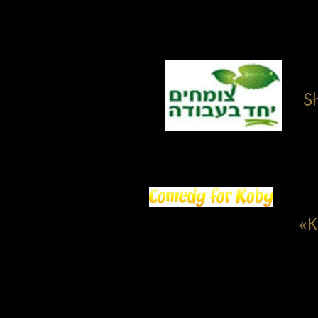
мо
ww
S
Мы
со
Оф
ww
«К
Фон
тра
гру
Кро
Ман