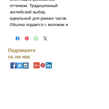
оттенком. Традиционный
английский выбор,
идеальный для ранних часов.
Обычно подается с молоком и
сахаром.
Ингредиенты: Ассамский чай,
цейлонский чай.Доступно в
Подпишите
20 картонных упаковках.
сь на нас
Свяжитесь с
нами
Тел. номер:
+972-9-951-
5818
info@ceremonietea.com