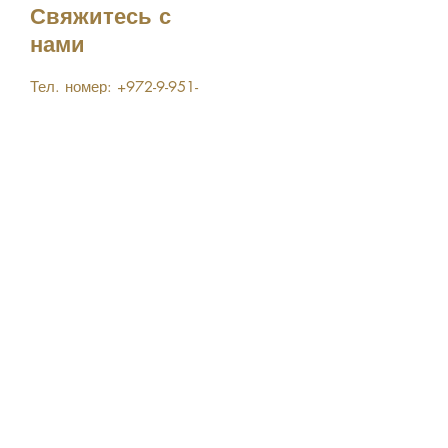
Свяжитесь с
нами
Тел. номер:
+972-9-951-
5818
info@ceremonietea.com
© 2016 by Cérémonie
Кошерный продукт,
сертифицированный
Badatz Eidah Chareidis &
Rabbanut Migdal
HaEmek.
Подписка на обновления
Подпишитесь сейчас