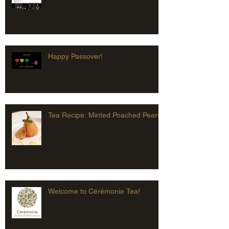
Happy Passover!
Tea Recipe: Minted Poached Pears
Welcome to Cérémonie Tea!